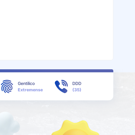
Gentílico
DDD
Extremense
(35)