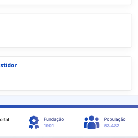
stidor
Fundação
População
ortal
1901
53.482