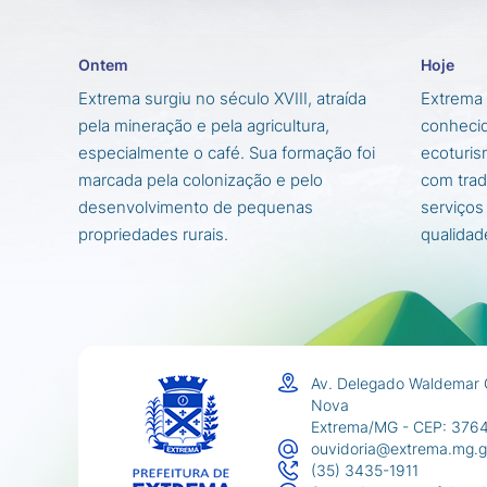
Ontem
Hoje
Extrema surgiu no século XVIII, atraída
Extrema 
pela mineração e pela agricultura,
conhecid
especialmente o café. Sua formação foi
ecoturis
marcada pela colonização e pelo
com trad
desenvolvimento de pequenas
serviços
propriedades rurais.
qualidad
Av. Delegado Waldemar 
Nova
Extrema/MG - CEP: 376
ouvidoria@extrema.mg.g
(35) 3435-1911