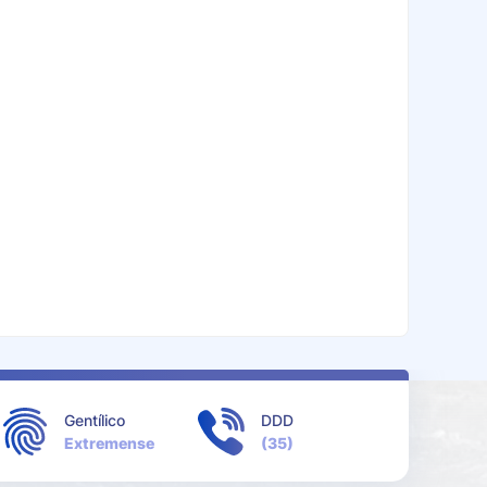
Gentílico
DDD
Extremense
(35)