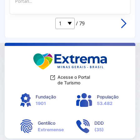
Portari...
/ 79
Acesse o Portal
de Turismo
Fundação
População
1901
53.482
Gentílico
DDD
Extremense
(35)