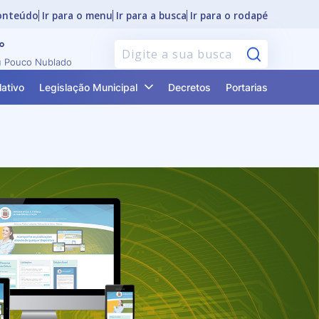
conteúdo
Ir para o menu
Ir para a busca
Ir para o rodapé
°
Pesquisar
 Pouco Nublado
lativo
Legislação Municipal
Decretos
Portarias