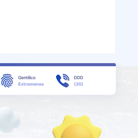
Gentílico
DDD
Extremense
(35)