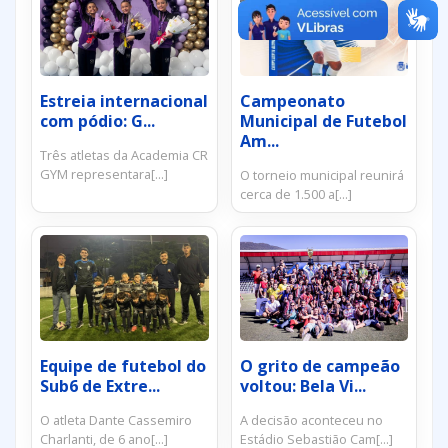
Estreia internacional
Campeonato
com pódio: G...
Municipal de Futebol
Am...
Três atletas da Academia CR
GYM representara[...]
O torneio municipal reunirá
cerca de 1.500 a[...]
Equipe de futebol do
O grito de campeão
Sub6 de Extre...
voltou: Bela Vi...
O atleta Dante Cassemiro
A decisão aconteceu no
Charlanti, de 6 ano[...]
Estádio Sebastião Cam[...]