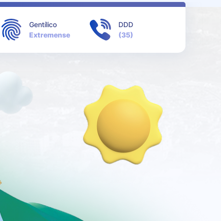
Gentílico
DDD
Extremense
(35)